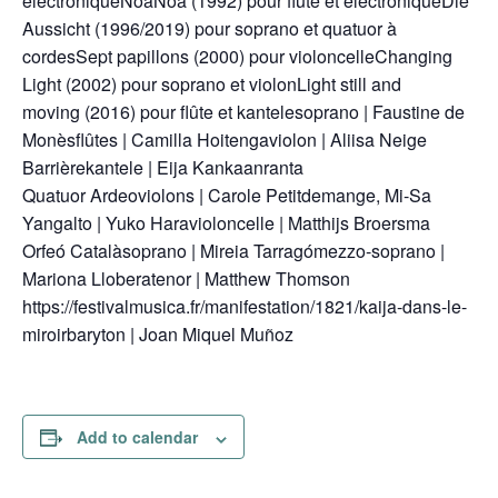
électroniqueNoaNoa (1992) pour flûte et électroniqueDie
Aussicht (1996/2019) pour soprano et quatuor à
cordesSept papillons (2000) pour violoncelleChanging
Light (2002) pour soprano et violonLight still and
moving (2016) pour flûte et kantelesoprano | Faustine de
Monèsflûtes | Camilla Hoitengaviolon | Aliisa Neige
Barrièrekantele | Eija Kankaanranta
Quatuor Ardeoviolons | Carole Petitdemange, Mi-Sa
Yangalto | Yuko Haravioloncelle | Matthijs Broersma
Orfeó Catalàsoprano | Mireia Tarragómezzo-soprano |
Mariona Lloberatenor | Matthew Thomson
https://festivalmusica.fr/manifestation/1821/kaija-dans-le-
miroirbaryton | Joan Miquel Muñoz
Add to calendar